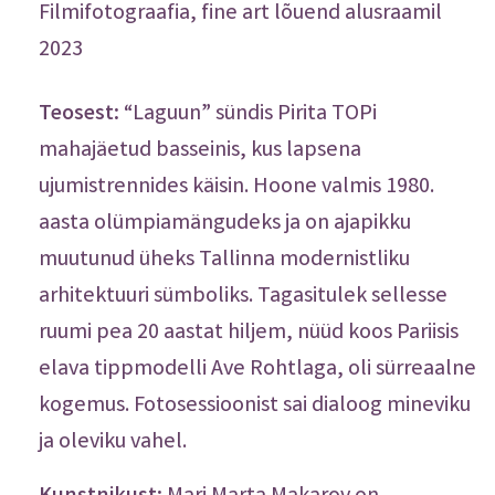
Filmifotograafia, fine art lõuend alusraamil
2023
Teosest:
“Laguun” sündis Pirita TOPi
mahajäetud basseinis, kus lapsena
ujumistrennides käisin. Hoone valmis 1980.
aasta olümpiamängudeks ja on ajapikku
muutunud üheks Tallinna modernistliku
arhitektuuri sümboliks. Tagasitulek sellesse
ruumi pea 20 aastat hiljem, nüüd koos Pariisis
elava tippmodelli Ave Rohtlaga, oli sürreaalne
kogemus. Fotosessioonist sai dialoog mineviku
ja oleviku vahel.