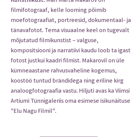
Kunstnikust:
Mari Marta Makarov on
filmifotograaf, kelle looming põimib
moefotograafiat, portreesid, dokumentaal- ja
tänavafotot. Tema visuaalne keel on tugevalt
mõjutatud filmikunstist – valguse,
kompositsiooni ja narratiivi kaudu loob ta igast
fotost justkui kaadri filmist. Makarovil on üle
kümneaastane rahvusvaheline kogemus,
koostöö tuntud brändidega ning eriline kirg
analoogfotograafia vastu. Hiljuti avas ka Viimsi
Artiumi Tünnigaleriis oma esimese isikunäituse
"Elu Nagu Filmil".