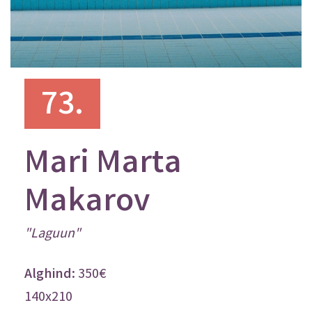
73.
Mari Marta
Makarov
"Laguun"
Osta.ee
350€
140x210